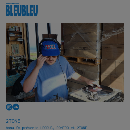
Programmation
À propos
Infos pratiques
Navette gratuite
Bénévolat
Archives photos
Partenaires
Contact
English
2TONE
bona.fm présente LEODUB, ROMERO et 2TONE