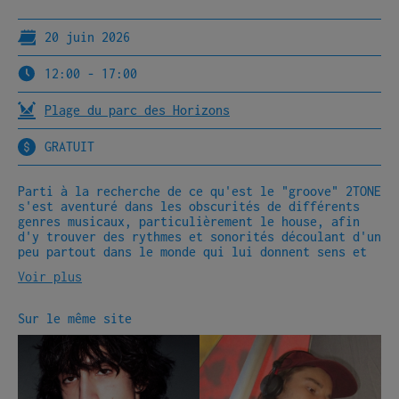
20 juin 2026
12:00 - 17:00
Plage du parc des Horizons
GRATUIT
Parti à la recherche de ce qu'est le "groove" 2TONE
s'est aventuré dans les obscurités de différents
genres musicaux, particulièrement le house, afin
d'y trouver des rythmes et sonorités découlant d'un
peu partout dans le monde qui lui donnent sens et
vie. Toujours à l'écoute des nouveaux et vieux
Voir plus
sons, il a l'oreille tendue pour ce qui provient
des années 90-2000. C'est à travers les diverses
percussions, complexes et rythmées, que les sets de
Sur le même site
Djing de 2TONE ambitionnent la découverte musicale
et entraîneront avec lui ceux qui se laisseront
aller à la musique.